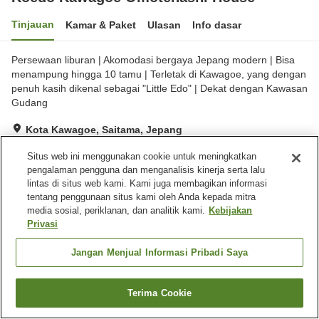
Tinjauan
Kamar & Paket
Ulasan
Info dasar
Persewaan liburan | Akomodasi bergaya Jepang modern | Bisa
menampung hingga 10 tamu | Terletak di Kawagoe, yang dengan
penuh kasih dikenal sebagai "Little Edo" | Dekat dengan Kawasan
Gudang
Kota Kawagoe, Saitama, Jepang
Lihat di peta
Situs web ini menggunakan cookie untuk meningkatkan
Hebat
Ulasan:
7
4.6
pengalaman pengguna dan menganalisis kinerja serta lalu
lintas di situs web kami. Kami juga membagikan informasi
tentang penggunaan situs kami oleh Anda kepada mitra
Beranda
Jepang
Saitama
Kota Kawagoe
media sosial, periklanan, dan analitik kami.
Kebijakan
Koedo Kawagoe Omotenashi House
Privasi
Jangan Menjual Informasi Pribadi Saya
Terima Cookie
Cari kamar