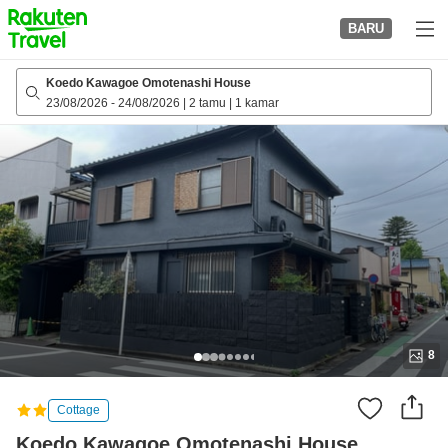
to
BARU
top
page
Koedo Kawagoe Omotenashi House
23/08/2026
-
24/08/2026
|
2 tamu
|
1 kamar
8
Cottage
Koedo Kawagoe Omotenashi House