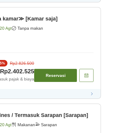
a kamar≫ [Kamar saja]
20 Agt
Tanpa makan
Rp2.826.500
5
%
Rp2.402.525
Reservasi
suk pajak & biaya
ines / Termasuk Sarapan [Sarapan]
20 Agt
Makanan
Sarapan