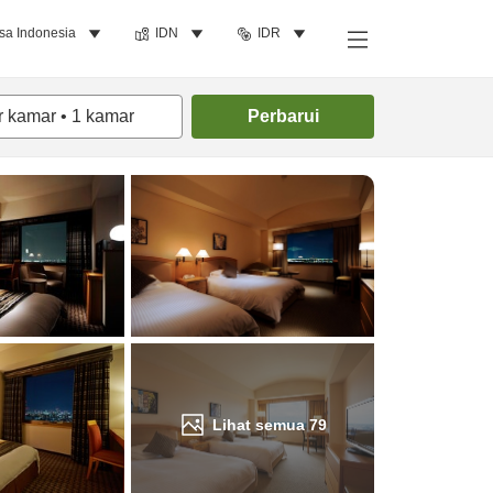
sa Indonesia
IDN
IDR
Cari kamar
r kamar
•
1
kamar
Perbarui
Lihat semua
79