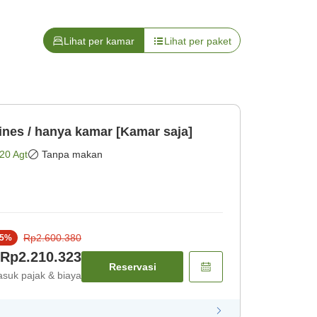
Lihat per kamar
Lihat per paket
ines / hanya kamar [Kamar saja]
20 Agt
Tanpa makan
Rp2.600.380
5
%
Rp2.210.323
Reservasi
suk pajak & biaya