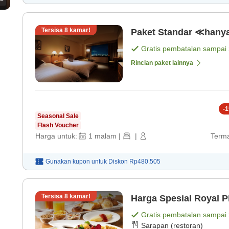
Tersisa
8
kamar!
Paket Standar ≪hany
Gratis pembatalan sampai
Rincian paket lainnya
-
1
Seasonal Sale
Flash Voucher
Harga untuk:
1
malam
|
|
Terma
Gunakan kupon untuk
Diskon
Rp480.505
Tersisa
8
kamar!
Harga Spesial Royal P
Gratis pembatalan sampai
Sarapan (restoran)