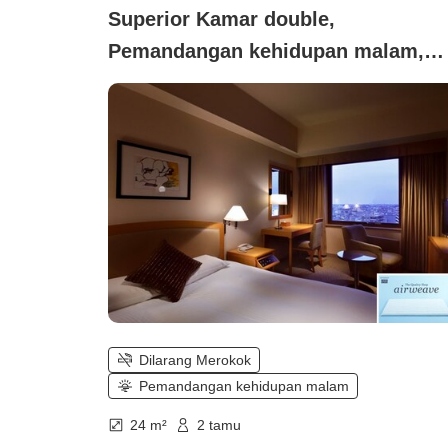
Superior Kamar double,
Pemandangan kehidupan malam,
Tidak merokok (Lantai Pinnacle di
lantai tinggi)
Dilarang Merokok
Pemandangan kehidupan malam
24 m²
2 tamu