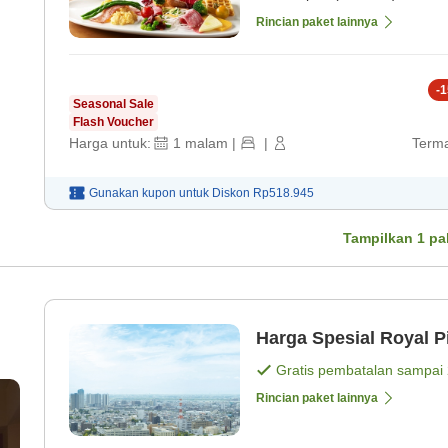
Rincian paket lainnya
-
1
Seasonal Sale
Flash Voucher
Harga untuk:
1
malam
|
|
Terma
Gunakan kupon untuk
Diskon
Rp518.945
Tampilkan
1
pa
Harga Spesial Royal P
Gratis pembatalan sampai
Rincian paket lainnya