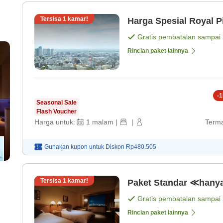
Tersisa
1
kamar!
Harga Spesial Royal P
Gratis pembatalan sampai
Rincian paket lainnya
-
1
Seasonal Sale
Flash Voucher
Harga untuk:
1
malam
|
|
Terma
Gunakan kupon untuk
Diskon
Rp480.505
Tersisa
1
kamar!
Paket Standar ≪hany
Gratis pembatalan sampai
Rincian paket lainnya