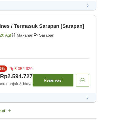
ines / Termasuk Sarapan [Sarapan]
20 Agt
Makanan
Sarapan
Rp3.052.620
5
%
Rp2.594.727
Reservasi
suk pajak & biaya
ket