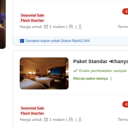
-
1
Seasonal Sale
Flash Voucher
Harga untuk:
1
malam
|
|
Terma
Gunakan kupon untuk
Diskon
Rp442.064
Paket Standar ≪hany
Gratis pembatalan sampai
Rincian paket lainnya
-
1
Seasonal Sale
Flash Voucher
Harga untuk:
1
malam
|
|
Terma