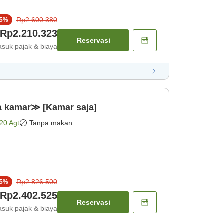
Rp2.600.380
5
%
Rp2.210.323
Reservasi
suk pajak & biaya
a kamar≫ [Kamar saja]
20 Agt
Tanpa makan
Rp2.826.500
5
%
Rp2.402.525
Reservasi
suk pajak & biaya