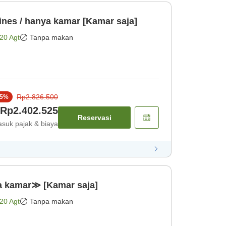
ines / hanya kamar [Kamar saja]
20 Agt
Tanpa makan
Rp2.826.500
5
%
Rp2.402.525
Reservasi
suk pajak & biaya
a kamar≫ [Kamar saja]
20 Agt
Tanpa makan