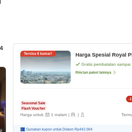
i
4
Tersisa
8
kamar!
Harga Spesial Royal P
Gratis pembatalan sampai
Rincian paket lainnya
-
1
Seasonal Sale
Flash Voucher
Harga untuk:
1
malam
|
|
Terma
Gunakan kupon untuk
Diskon
Rp442.064
2