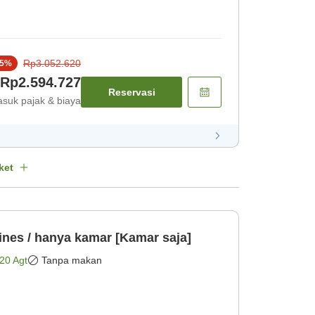
Rp3.052.620
5
%
Rp2.594.727
Reservasi
suk pajak & biaya
ket
ines / hanya kamar [Kamar saja]
20 Agt
Tanpa makan