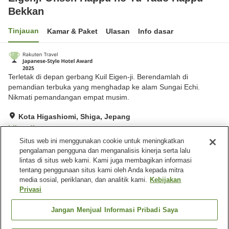
Bekkan
Tinjauan
Kamar & Paket
Ulasan
Info dasar
Terletak di depan gerbang Kuil Eigen-ji. Berendamlah di
pemandian terbuka yang menghadap ke alam Sungai Echi.
Nikmati pemandangan empat musim.
Kota Higashiomi, Shiga, Jepang
Lihat di peta
Situs web ini menggunakan cookie untuk meningkatkan
Hebat
Ulasan:
640
4.3
pengalaman pengguna dan menganalisis kinerja serta lalu
lintas di situs web kami. Kami juga membagikan informasi
tentang penggunaan situs kami oleh Anda kepada mitra
Fasilitas properti
media sosial, periklanan, dan analitik kami.
Kebijakan
Tempat parkir
Mandi jet
Privasi
Pemandian dengan
Sauna
bebatuan alami
Jangan Menjual Informasi Pribadi Saya