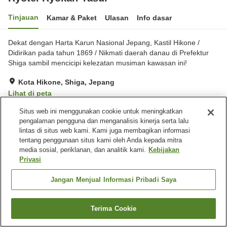
Tinjauan
Kamar & Paket
Ulasan
Info dasar
Dekat dengan Harta Karun Nasional Jepang, Kastil Hikone /
Didirikan pada tahun 1869 / Nikmati daerah danau di Prefektur
Shiga sambil mencicipi kelezatan musiman kawasan ini!
Kota Hikone, Shiga, Jepang
Lihat di peta
Luar biasa
Ulasan:
61
4.8
Situs web ini menggunakan cookie untuk meningkatkan
pengalaman pengguna dan menganalisis kinerja serta lalu
lintas di situs web kami. Kami juga membagikan informasi
Fasilitas properti
tentang penggunaan situs kami oleh Anda kepada mitra
media sosial, periklanan, dan analitik kami.
Kebijakan
Pengiriman ke rumah
Makan pribadi
Privasi
Ruang rapat
Aula perjamuan
Jangan Menjual Informasi Pribadi Saya
Beranda
Jepang
Shiga
Kota Hikone
Ryotei Ryokan Yasui
Terima Cookie
Cari kamar