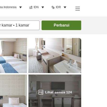
sa Indonesia
IDN
IDR
Cari kamar
r kamar
•
1
kamar
Perbarui
Lihat semua
124