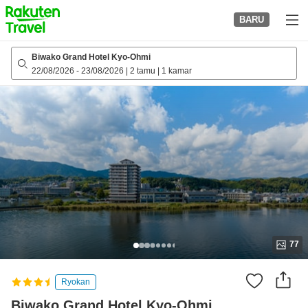
to
BARU
top
page
Biwako Grand Hotel Kyo-Ohmi
22/08/2026
-
23/08/2026
|
2 tamu
|
1 kamar
77
Ryokan
Biwako Grand Hotel Kyo-Ohmi