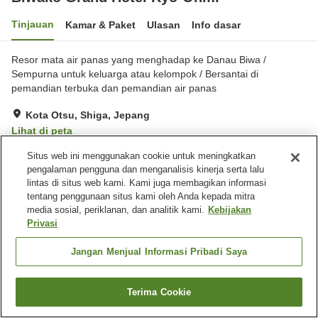
Tinjauan
Kamar & Paket
Ulasan
Info dasar
Resor mata air panas yang menghadap ke Danau Biwa /
Sempurna untuk keluarga atau kelompok / Bersantai di
pemandian terbuka dan pemandian air panas
Kota Otsu, Shiga, Jepang
Lihat di peta
Sangat baik
Ulasan:
174
4.1
Situs web ini menggunakan cookie untuk meningkatkan
pengalaman pengguna dan menganalisis kinerja serta lalu
lintas di situs web kami. Kami juga membagikan informasi
Fasilitas properti
tentang penggunaan situs kami oleh Anda kepada mitra
media sosial, periklanan, dan analitik kami.
Kebijakan
Tempat parkir
Spa / Salon kecantikan
Privasi
Lounge
Kafe
Jangan Menjual Informasi Pribadi Saya
Beranda
Jepang
Shiga
Kota Otsu
Biwako Grand Hotel Kyo-Ohmi
Terima Cookie
Cari kamar