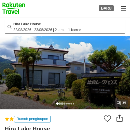
to
BARU
top
page
Hira Lake House
22/08/2026
-
23/08/2026
|
2 tamu
|
1 kamar
35
Rumah penginapan
Hira Lake House