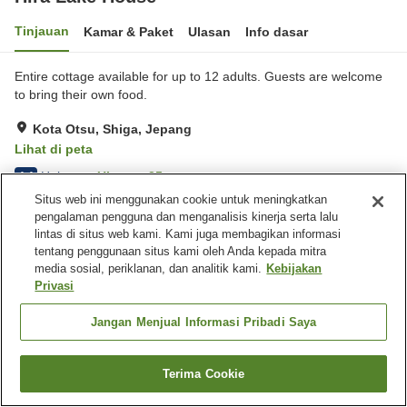
Tinjauan
Kamar & Paket
Ulasan
Info dasar
Entire cottage available for up to 12 adults. Guests are welcome
to bring their own food.
Kota Otsu, Shiga, Jepang
Lihat di peta
Hebat
Ulasan:
25
4.4
Situs web ini menggunakan cookie untuk meningkatkan
pengalaman pengguna dan menganalisis kinerja serta lalu
Fasilitas properti
lintas di situs web kami. Kami juga membagikan informasi
tentang penggunaan situs kami oleh Anda kepada mitra
Restoran
media sosial, periklanan, dan analitik kami.
Kebijakan
Privasi
Beranda
Jepang
Shiga
Kota Otsu
Hira Lake House
Jangan Menjual Informasi Pribadi Saya
Terima Cookie
Cari kamar