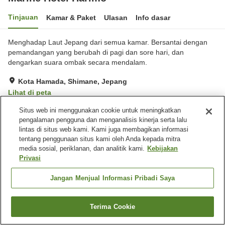
Tinjauan
Kamar & Paket
Ulasan
Info dasar
Menghadap Laut Jepang dari semua kamar. Bersantai dengan
pemandangan yang berubah di pagi dan sore hari, dan
dengarkan suara ombak secara mendalam.
Kota Hamada, Shimane, Jepang
Lihat di peta
Sangat baik
Ulasan:
131
3.9
Situs web ini menggunakan cookie untuk meningkatkan
pengalaman pengguna dan menganalisis kinerja serta lalu
lintas di situs web kami. Kami juga membagikan informasi
Fasilitas properti
tentang penggunaan situs kami oleh Anda kepada mitra
media sosial, periklanan, dan analitik kami.
Kebijakan
Tempat parkir
Restoran
Privasi
Kafe
Mesin penjual otomatis
Jangan Menjual Informasi Pribadi Saya
Beranda
Jepang
Shimane
Kota Hamada
Marine Hotel Harimo
Terima Cookie
Cari kamar