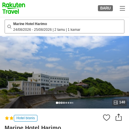
to
BARU
top
page
Marine Hotel Harimo
24/08/2026
-
25/08/2026
|
2 tamu
|
1 kamar
140
Hotel bisnis
Marine Hotel Harimo