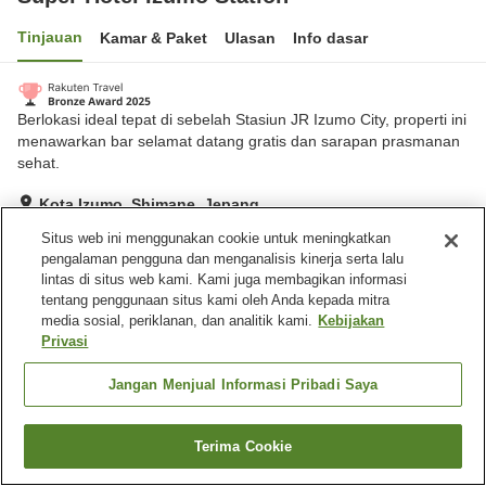
Tinjauan
Kamar & Paket
Ulasan
Info dasar
Berlokasi ideal tepat di sebelah Stasiun JR Izumo City, properti ini
menawarkan bar selamat datang gratis dan sarapan prasmanan
sehat.
Kota Izumo, Shimane, Jepang
Lihat di peta
Situs web ini menggunakan cookie untuk meningkatkan
pengalaman pengguna dan menganalisis kinerja serta lalu
Sangat baik
Ulasan:
754
4
lintas di situs web kami. Kami juga membagikan informasi
tentang penggunaan situs kami oleh Anda kepada mitra
media sosial, periklanan, dan analitik kami.
Kebijakan
Fasilitas properti
Privasi
Tempat parkir
Mesin penjual otomatis
Laundry berbayar
Pengiriman ke rumah
Jangan Menjual Informasi Pribadi Saya
Beranda
Jepang
Shimane
Kota Izumo
Terima Cookie
Cari kamar
Super Hotel Izumo Station