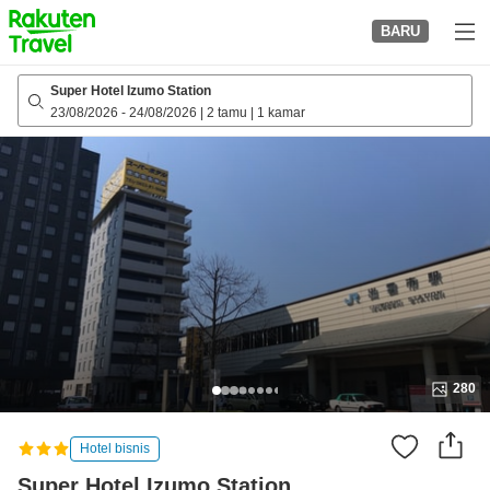
to
BARU
top
page
Super Hotel Izumo Station
23/08/2026
-
24/08/2026
|
2 tamu
|
1 kamar
280
Hotel bisnis
Super Hotel Izumo Station