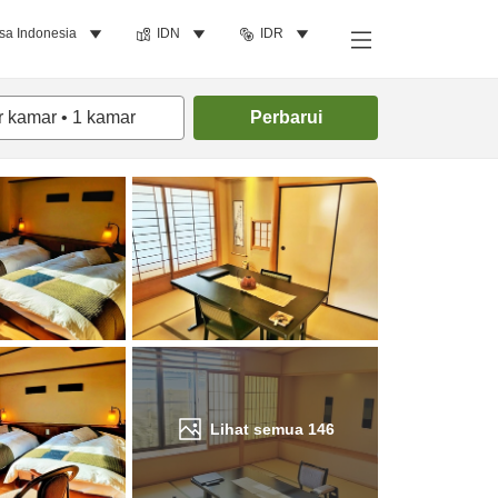
sa Indonesia
IDN
IDR
Cari kamar
r kamar
•
1
kamar
Perbarui
Lihat semua
146