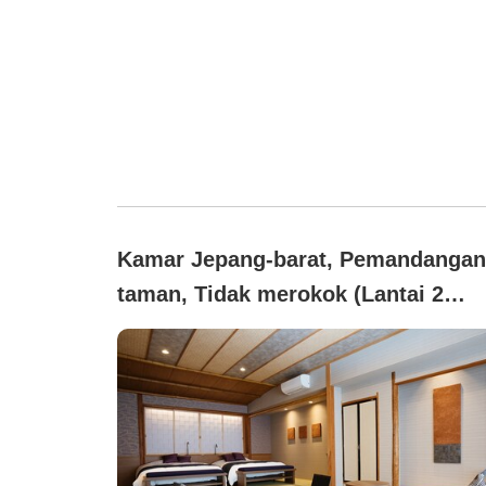
Kamar Jepang-barat, Pemandangan
taman, Tidak merokok (Lantai 2
Gedung Utama 【Asagiri】 (Tempat
Tidur & Ruang Makan))