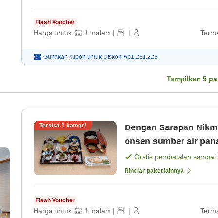
Flash Voucher
Harga untuk:
1
malam
|
|
Terma
Gunakan kupon untuk
Diskon
Rp1.231.223
Tampilkan
5
pa
Tersisa
1
kamar!
Dengan Sarapan Nikmati sebanyak yang Anda suka dari
onsen sumber air pan
Gratis pembatalan sampai
Rincian paket lainnya
Flash Voucher
Harga untuk:
1
malam
|
|
Terma