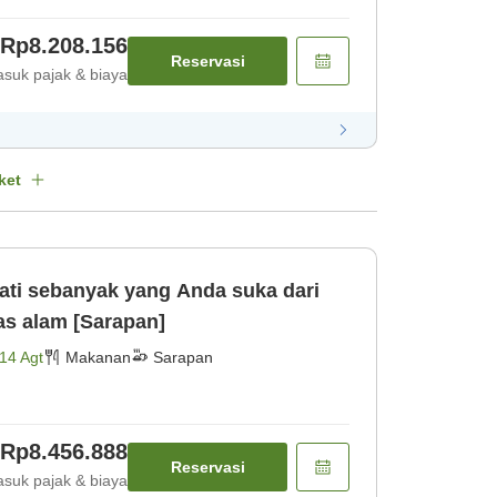
Rp8.208.156
Reservasi
suk pajak & biaya
ket
as alam [Sarapan]
14 Agt
Makanan
Sarapan
Rp8.456.888
Reservasi
suk pajak & biaya