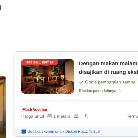
i
Tersisa
1
kamar!
Dengan makan malam Hidangan khas penginapan kam
disajikan di ruang ek
Gratis pembatalan sampai
Rincian paket lainnya
Flash Voucher
Harga untuk:
1
malam
|
|
Terma
Gunakan kupon untuk
Diskon
Rp1.175.258