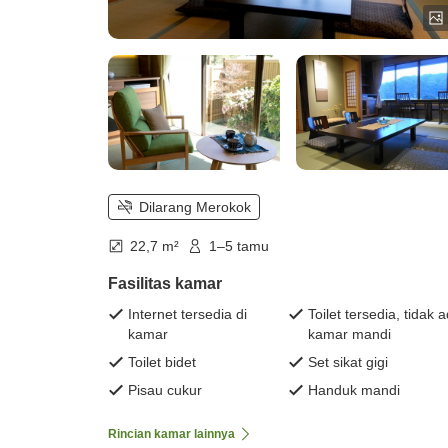
Dilarang Merokok
22,7 m²
1–5 tamu
Fasilitas kamar
Internet tersedia di
Toilet tersedia, tidak 
kamar
kamar mandi
Toilet bidet
Set sikat gigi
Pisau cukur
Handuk mandi
Rincian kamar lainnya