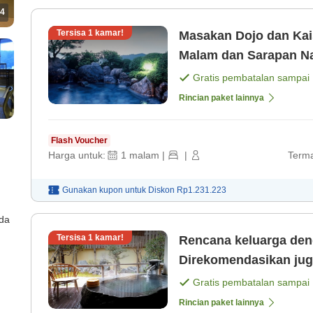
4
Tersisa
1
kamar!
Masakan Dojo dan Ka
Malam dan Sarapan Nabe Yanagawa d [Makan malam]
[Sarapan]
Gratis pembatalan sampai
Rincian paket lainnya
Flash Voucher
Harga untuk:
1
malam
|
|
Terma
Gunakan kupon untuk
Diskon
Rp1.231.223
ada
Tersisa
1
kamar!
Rencana keluarga de
Direkomendasikan jug
[Sarapan]
Gratis pembatalan sampai
Rincian paket lainnya