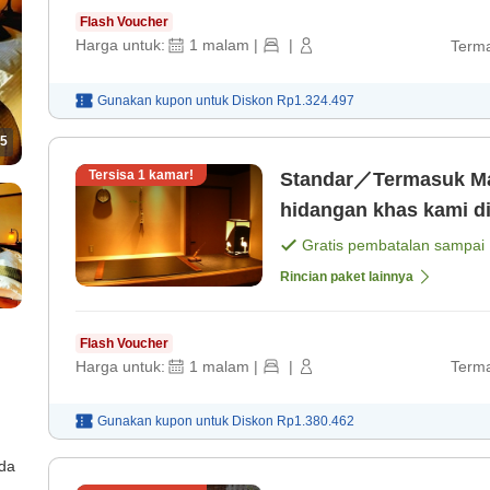
Flash Voucher
Harga untuk:
1
malam
|
|
Terma
Gunakan kupon untuk
Diskon
Rp1.324.497
5
Tersisa
1
kamar!
Standar／Termasuk Makan 
hidangan khas kami d
Gratis pembatalan sampai
Rincian paket lainnya
Flash Voucher
Harga untuk:
1
malam
|
|
Terma
Gunakan kupon untuk
Diskon
Rp1.380.462
ada