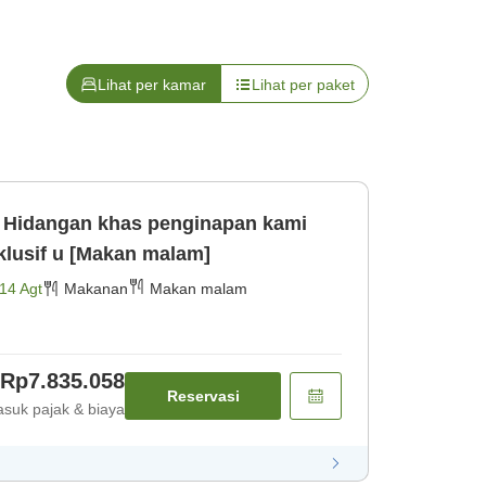
Lihat per kamar
Lihat per paket
i
sklusif u [Makan malam]
14 Agt
Makanan
Makan malam
Rp7.835.058
Reservasi
suk pajak & biaya