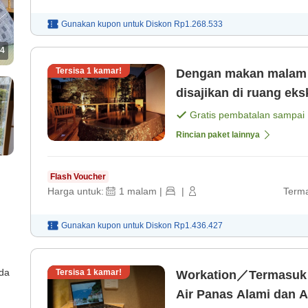
Gunakan kupon untuk
Diskon
Rp1.268.533
4
Tersisa
1
kamar!
Dengan makan malam Hidangan khas penginapan kam
disajikan di ruang ek
Gratis pembatalan sampai
Rincian paket lainnya
Flash Voucher
Harga untuk:
1
malam
|
|
Terma
Gunakan kupon untuk
Diskon
Rp1.436.427
ada
Tersisa
1
kamar!
Workation／Termasuk Maka
Air Panas Alami dan 