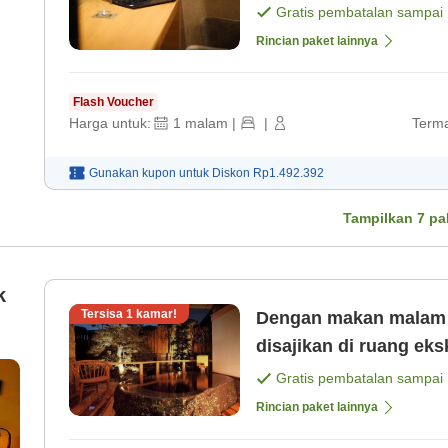
Gratis pembatalan sampai
Rincian paket lainnya
Flash Voucher
Harga untuk:
1
malam
|
|
Terma
Gunakan kupon untuk
Diskon
Rp1.492.392
Tampilkan
7
pa
k
Tersisa
1
kamar!
Dengan makan malam Hidangan khas penginapan kam
disajikan di ruang ek
Gratis pembatalan sampai
Rincian paket lainnya