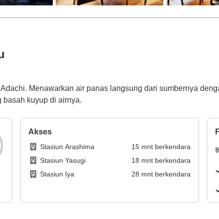
u
i Adachi. Menawarkan air panas langsung dari sumbernya dengan
basah kuyup di airnya.
Akses
F
Stasiun Arashima
15
mnt
berkendara
Stasiun Yasugi
18
mnt
berkendara
Stasiun Iya
28
mnt
berkendara