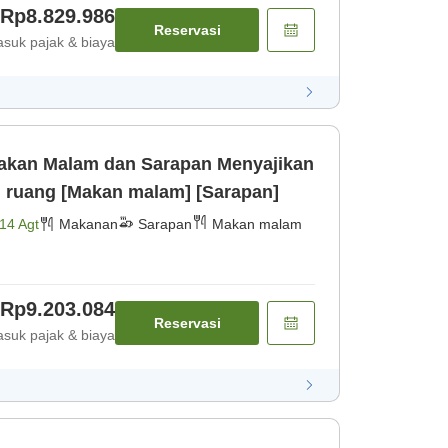
Rp8.829.986
Reservasi
suk pajak & biaya
Malam dan Sarapan Menyajikan
i ruang [Makan malam] [Sarapan]
14 Agt
Makanan
Sarapan
Makan malam
Rp9.203.084
Reservasi
suk pajak & biaya