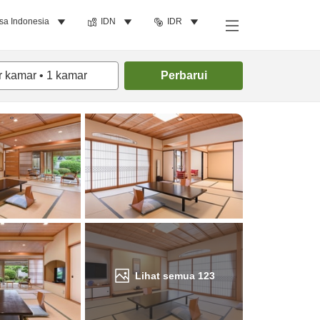
sa Indonesia
IDN
IDR
Cari kamar
r kamar
•
1
kamar
Perbarui
Lihat semua
123