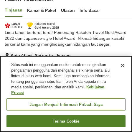
Tinjauan
Kamar & Paket
Ulasan
Info dasar
Lima tahun berturut-turut! Pemenang Rakuten Travel Gold Award
2022 dan Japanese-style Hotel Award. Nikmati hidangan kaiseki
terkenal kami yang menghidangkan hidangan laut segar.
Kota Atami, Shizuoka, Jepang
Lihat di peta
Situs web ini menggunakan cookie untuk meningkatkan
pengalaman pengguna dan menganalisis kinerja serta lalu
Hebat
Ulasan:
840
4.4
lintas di situs web kami. Kami juga membagikan informasi
tentang penggunaan situs kami oleh Anda kepada mitra
media sosial, periklanan, dan analitik kami.
Kebijakan
Fasilitas properti
Privasi
Tempat parkir
Restoran
Toko
Pemandian udara terbuka
Jangan Menjual Informasi Pribadi Saya
(air panas)
Terima Cookie
Cari kamar
Beranda
Jepang
Shizuoka
Kota Atami
Atami Tsukiemon