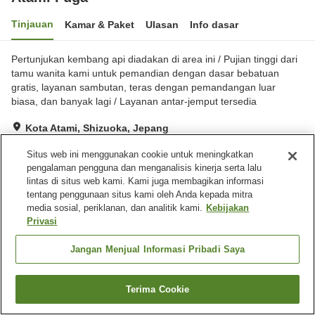
Tinjauan
Kamar & Paket
Ulasan
Info dasar
Pertunjukan kembang api diadakan di area ini / Pujian tinggi dari
tamu wanita kami untuk pemandian dengan dasar bebatuan
gratis, layanan sambutan, teras dengan pemandangan luar
biasa, dan banyak lagi / Layanan antar-jemput tersedia
Kota Atami, Shizuoka, Jepang
Lihat di peta
Situs web ini menggunakan cookie untuk meningkatkan
Sangat baik
Ulasan:
983
4.1
pengalaman pengguna dan menganalisis kinerja serta lalu
lintas di situs web kami. Kami juga membagikan informasi
tentang penggunaan situs kami oleh Anda kepada mitra
Fasilitas properti
media sosial, periklanan, dan analitik kami.
Kebijakan
Privasi
Wi-Fi
Tempat parkir
Mata air panas di dalam
Pemandian dengan
Jangan Menjual Informasi Pribadi Saya
gedung
bebatuan alami
Terima Cookie
Beranda
Jepang
Shizuoka
Cari kamar
Kota Atami
Atami Fuga