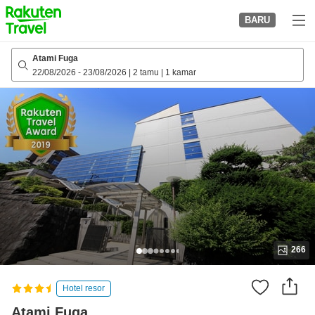
to
BARU
top
page
Atami Fuga
22/08/2026
-
23/08/2026
|
2 tamu
|
1 kamar
266
Hotel resor
Atami Fuga