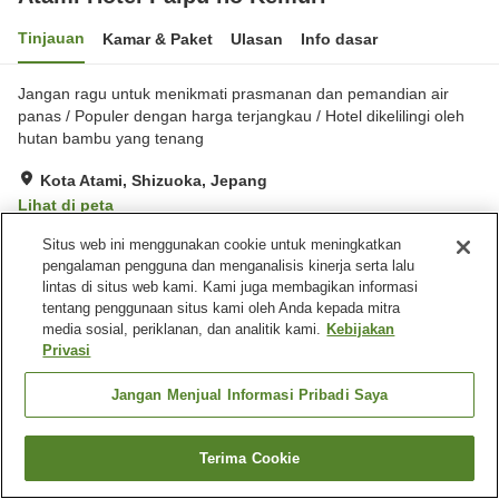
Tinjauan
Kamar & Paket
Ulasan
Info dasar
Jangan ragu untuk menikmati prasmanan dan pemandian air
panas / Populer dengan harga terjangkau / Hotel dikelilingi oleh
hutan bambu yang tenang
Kota Atami, Shizuoka, Jepang
Lihat di peta
Sangat baik
Ulasan:
531
3.9
Situs web ini menggunakan cookie untuk meningkatkan
pengalaman pengguna dan menganalisis kinerja serta lalu
lintas di situs web kami. Kami juga membagikan informasi
Fasilitas properti
tentang penggunaan situs kami oleh Anda kepada mitra
media sosial, periklanan, dan analitik kami.
Kebijakan
Tempat parkir
Mesin penjual otomatis
Privasi
Toko
Pemandian udara terbuka
(air panas)
Jangan Menjual Informasi Pribadi Saya
Beranda
Jepang
Shizuoka
Kota Atami
Terima Cookie
Atami Hotel Paipu no Kemuri
Cari kamar