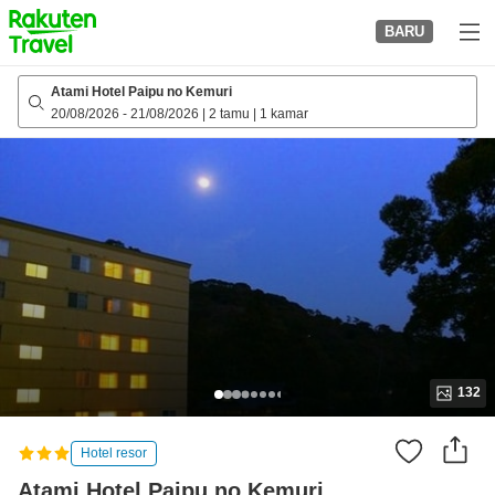
to
BARU
top
page
Atami Hotel Paipu no Kemuri
20/08/2026
-
21/08/2026
|
2 tamu
|
1 kamar
132
Hotel resor
Atami Hotel Paipu no Kemuri