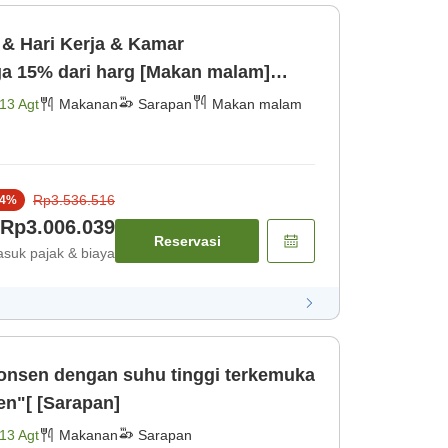
s & Hari Kerja & Kamar
ga 15% dari harg [Makan malam]
13 Agt
Makanan
Sarapan
Makan malam
Rp3.536.516
4
%
Rp3.006.039
Reservasi
suk pajak & biaya
 onsen dengan suhu tinggi terkemuka
en"[ [Sarapan]
13 Agt
Makanan
Sarapan