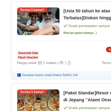
Tersisa
5
kamar!
[Usia 50 tahun ke ata
Terbatas]Diskon hing
[Sarapan]
Gratis pembatalan sampai
Rincian paket lainnya
-
1
Seasonal Sale
Flash Voucher
Harga untuk:
1
malam
|
|
Terma
Gunakan kupon untuk
Diskon
Rp601.140
Tersisa
5
kamar!
[Paket Standar]Resor
di Jepang "Atami Ons
Gratis pembatalan sampai