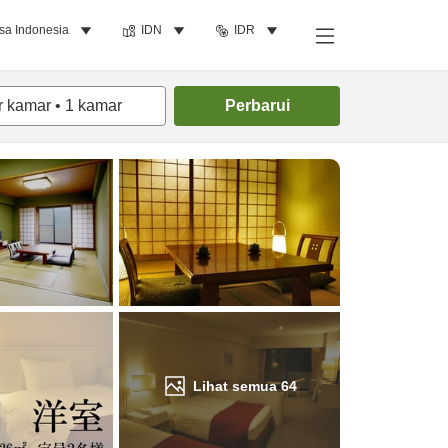
sa Indonesia
IDN
IDR
Cari kamar
r kamar
•
1
kamar
Perbarui
Lihat semua
64