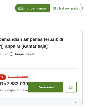
Lihat per kamar
Lihat per paket
pemandian air panas terbaik di
[Tanpa M [Kamar saja]
13 Agt
Tanpa makan
Rp3.391.800
5
%
Rp2.883.030
Reservasi
suk pajak & biaya