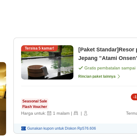
Tersisa
5
kamar!
[Paket Standar]Resor 
Jepang "Atami Onsen"
Gratis pembatalan sampai
Rincian paket lainnya
-
1
Seasonal Sale
Flash Voucher
Harga untuk:
1
malam
|
|
Terma
Gunakan kupon untuk
Diskon
Rp576.606