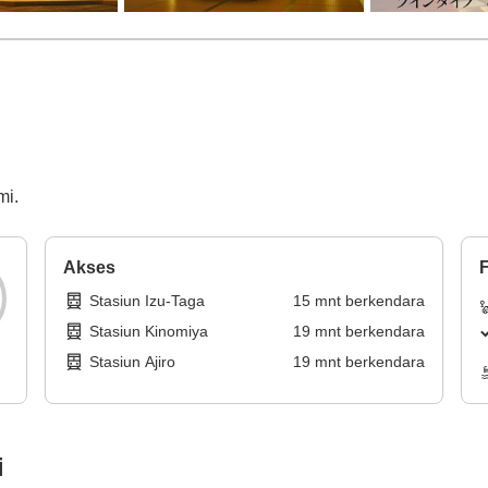
mi.
Akses
F
Stasiun Izu-Taga
15
mnt
berkendara
Stasiun Kinomiya
19
mnt
berkendara
Stasiun Ajiro
19
mnt
berkendara
i