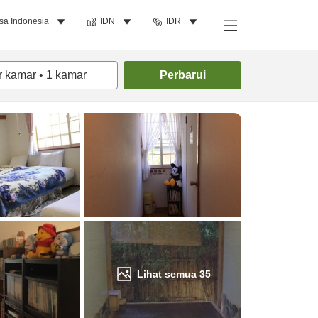
sa Indonesia
IDN
IDR
Cari kamar
r kamar
•
1
kamar
Perbarui
Lihat semua
35