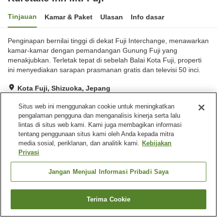
Tinjauan
Kamar & Paket
Ulasan
Info dasar
Penginapan bernilai tinggi di dekat Fuji Interchange, menawarkan
kamar-kamar dengan pemandangan Gunung Fuji yang
menakjubkan. Terletak tepat di sebelah Balai Kota Fuji, properti
ini menyediakan sarapan prasmanan gratis dan televisi 50 inci.
Kota Fuji, Shizuoka, Jepang
Lihat di peta
Situs web ini menggunakan cookie untuk meningkatkan
Sangat baik
Ulasan:
838
4.1
pengalaman pengguna dan menganalisis kinerja serta lalu
lintas di situs web kami. Kami juga membagikan informasi
tentang penggunaan situs kami oleh Anda kepada mitra
Fasilitas properti
media sosial, periklanan, dan analitik kami.
Kebijakan
Privasi
Tempat parkir
Pemandian udara terbuka
(air panas)
Jangan Menjual Informasi Pribadi Saya
Laundry berbayar
Pemandian besar
Terima Cookie
Beranda
Jepang
Shizuoka
Cari kamar
Kota Fuji
Kuretake Inn Mt. Fuji