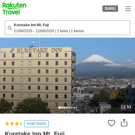
to
BARU
top
page
Kuretake Inn Mt. Fuji
21/08/2026
-
22/08/2026
|
2 tamu
|
1 kamar
53
Hotel bisnis
Kuretake Inn Mt. Fuji