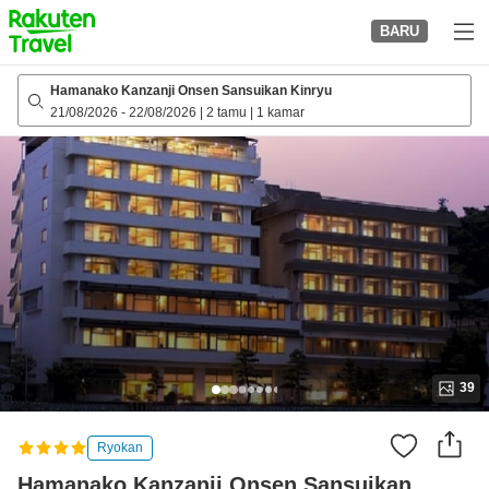
to
BARU
top
page
Hamanako Kanzanji Onsen Sansuikan Kinryu
21/08/2026
-
22/08/2026
|
2 tamu
|
1 kamar
39
Ryokan
Hamanako Kanzanji Onsen Sansuikan