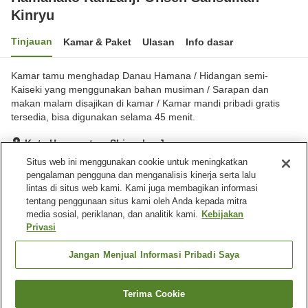
Kinryu
Tinjauan
Kamar & Paket
Ulasan
Info dasar
Kamar tamu menghadap Danau Hamana / Hidangan semi-
Kaiseki yang menggunakan bahan musiman / Sarapan dan
makan malam disajikan di kamar / Kamar mandi pribadi gratis
tersedia, bisa digunakan selama 45 menit.
Kota Hamamatsu, Shizuoka, Jepang
Lihat di peta
Situs web ini menggunakan cookie untuk meningkatkan
pengalaman pengguna dan menganalisis kinerja serta lalu
Hebat
Ulasan:
412
4.5
lintas di situs web kami. Kami juga membagikan informasi
tentang penggunaan situs kami oleh Anda kepada mitra
media sosial, periklanan, dan analitik kami.
Kebijakan
Fasilitas properti
Privasi
Tempat parkir
Spa / Salon kecantikan
Makan pribadi
Kafe
Jangan Menjual Informasi Pribadi Saya
Beranda
Jepang
Shizuoka
Kota Hamamatsu
Terima Cookie
Cari kamar
Hamanako Kanzanji Onsen Sansuikan Kinryu