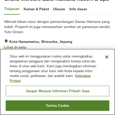
Tinjauan
Kamar & Paket
Ulasan
Info dasar
Nikmati lokasi resor dengan pemandangan Danau Hamana yang
indah. Properti ini juga menawarkan sumber air panasnya sendiri,
Yuto Onsen.
Kota Hamamatsu, Shizuoka, Jepang
Lihat di peta
Sangat baik
Ulasan:
3,579
4.1
Situs web ini menggunakan cookie untuk meningkatkan
pengalaman pengguna dan menganalisis kinerja serta lalu
lintas di situs web kami. Kami juga membagikan informasi
Fasilitas properti
tentang penggunaan situs kami oleh Anda kepada mitra
media sosial, periklanan, dan analitik kami.
Kebijakan
Tempat parkir
Sauna
Privasi
Spa / Salon kecantikan
Kolam renang
Jangan Menjual Informasi Pribadi Saya
Beranda
Jepang
Shizuoka
Kota Hamamatsu
Grand Mercure Lake Hamana Resort & Spa
Terima Cookie
Cari kamar