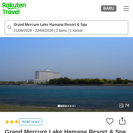
to
BARU
top
page
Grand Mercure Lake Hamana Resort & Spa
21/08/2026
-
22/08/2026
|
2 tamu
|
1 kamar
74
Hotel resor
Grand Mercure Lake Hamana Resort & Spa