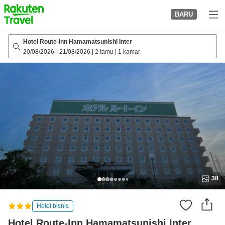
to
BARU
top
page
Hotel Route-Inn Hamamatsunishi Inter
20/08/2026
-
21/08/2026
|
2 tamu
|
1 kamar
38
Hotel bisnis
Hotel Route-Inn Hamamatsunishi Inter