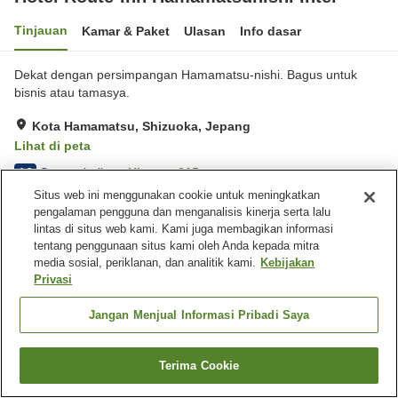
Tinjauan
Kamar & Paket
Ulasan
Info dasar
Dekat dengan persimpangan Hamamatsu-nishi. Bagus untuk
bisnis atau tamasya.
Kota Hamamatsu, Shizuoka, Jepang
Lihat di peta
Sangat baik
Ulasan:
315
4.2
Situs web ini menggunakan cookie untuk meningkatkan
pengalaman pengguna dan menganalisis kinerja serta lalu
Fasilitas properti
lintas di situs web kami. Kami juga membagikan informasi
tentang penggunaan situs kami oleh Anda kepada mitra
Tempat parkir
Restoran
media sosial, periklanan, dan analitik kami.
Kebijakan
Mesin penjual otomatis
Pemandian besar
Privasi
Beranda
Jepang
Shizuoka
Kota Hamamatsu
Jangan Menjual Informasi Pribadi Saya
Hotel Route-Inn Hamamatsunishi Inter
Terima Cookie
Cari kamar