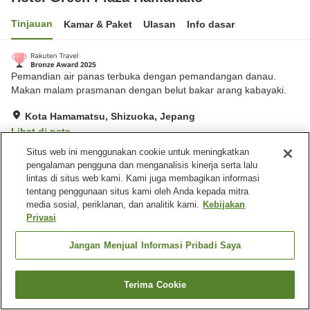
Tinjauan
Kamar & Paket
Ulasan
Info dasar
Pemandian air panas terbuka dengan pemandangan danau.
Makan malam prasmanan dengan belut bakar arang kabayaki.
Kota Hamamatsu, Shizuoka, Jepang
Lihat di peta
Situs web ini menggunakan cookie untuk meningkatkan
Sangat baik
Ulasan:
376
4
pengalaman pengguna dan menganalisis kinerja serta lalu
lintas di situs web kami. Kami juga membagikan informasi
Fasilitas properti
tentang penggunaan situs kami oleh Anda kepada mitra
media sosial, periklanan, dan analitik kami.
Kebijakan
Tempat parkir
Restoran
Privasi
Mesin penjual otomatis
Toko
Jangan Menjual Informasi Pribadi Saya
Beranda
Jepang
Shizuoka
Kota Hamamatsu
Hotel Green Plaza Hamanako
Terima Cookie
Cari kamar