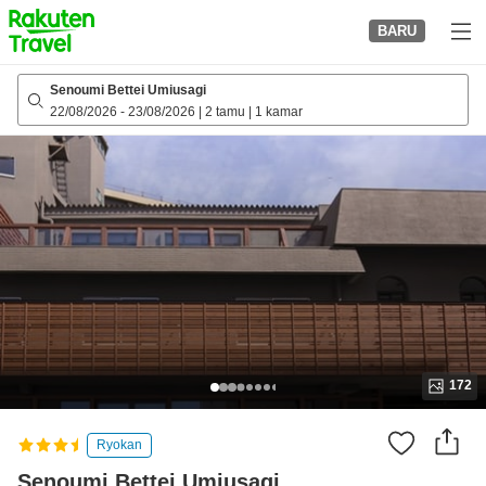
to
BARU
top
page
Senoumi Bettei Umiusagi
22/08/2026
-
23/08/2026
|
2 tamu
|
1 kamar
172
Ryokan
Senoumi Bettei Umiusagi