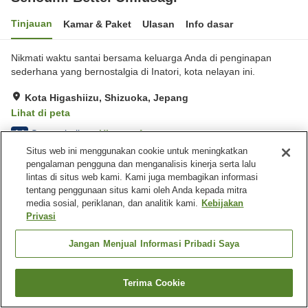
Tinjauan
Kamar & Paket
Ulasan
Info dasar
Nikmati waktu santai bersama keluarga Anda di penginapan
sederhana yang bernostalgia di Inatori, kota nelayan ini.
Kota Higashiizu, Shizuoka, Jepang
Lihat di peta
Sangat baik
Ulasan:
4
4.1
Situs web ini menggunakan cookie untuk meningkatkan
pengalaman pengguna dan menganalisis kinerja serta lalu
Fasilitas properti
lintas di situs web kami. Kami juga membagikan informasi
tentang penggunaan situs kami oleh Anda kepada mitra
Tempat parkir
Spa / Salon kecantikan
media sosial, periklanan, dan analitik kami.
Kebijakan
Restoran
Lounge
Privasi
Beranda
Jepang
Shizuoka
Kota Higashiizu
Jangan Menjual Informasi Pribadi Saya
Senoumi Bettei Umiusagi
Terima Cookie
Cari kamar