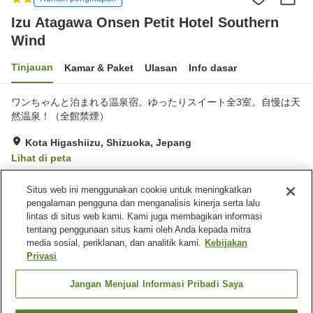
Izu Atagawa Onsen Petit Hotel Southern
Wind
Tinjauan
Kamar & Paket
Ulasan
Info dasar
ワンちゃんと泊まれる温泉宿。ゆったりスイート全3室。自慢は天
然温泉！（全館禁煙）
Kota Higashiizu, Shizuoka, Jepang
Lihat di peta
Hebat
Ulasan:
13
4.6
Situs web ini menggunakan cookie untuk meningkatkan
pengalaman pengguna dan menganalisis kinerja serta lalu
lintas di situs web kami. Kami juga membagikan informasi
Fasilitas properti
tentang penggunaan situs kami oleh Anda kepada mitra
Tempat parkir
Ramah hewan peliharaan di
media sosial, periklanan, dan analitik kami.
Kebijakan
dalam gedung
Privasi
Pemandian udara terbuka
Pemandian besar (air
(air panas)
panas)
Jangan Menjual Informasi Pribadi Saya