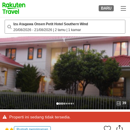
to
BARU
top
page
Izu Atagawa Onsen Petit Hotel Southern Wind
20/08/2026
-
21/08/2026
|
2 tamu
|
1 kamar
39
Properti ini sedang tidak tersedia.
Rumah penginapan