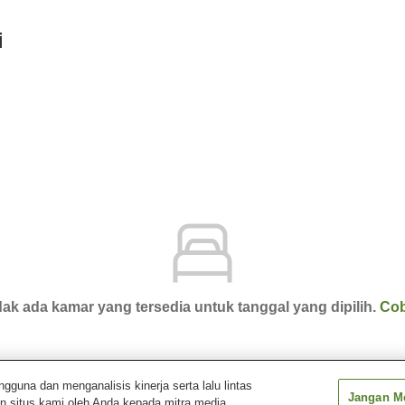
i
ak ada kamar yang tersedia untuk tanggal yang dipilih.
Cob
una dan menganalisis kinerja serta lalu lintas
Jangan Me
n situs kami oleh Anda kepada mitra media