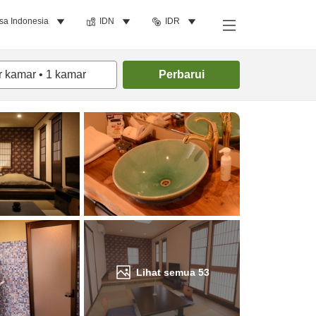
sa Indonesia
IDN
IDR
Cari kamar
r kamar
•
1
kamar
Perbarui
Lihat semua
53