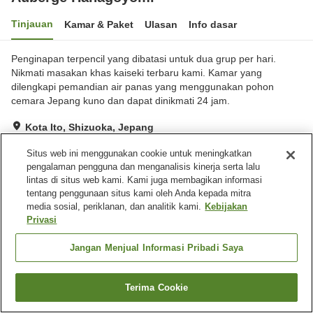
Tinjauan
Kamar & Paket
Ulasan
Info dasar
Penginapan terpencil yang dibatasi untuk dua grup per hari.
Nikmati masakan khas kaiseki terbaru kami. Kamar yang
dilengkapi pemandian air panas yang menggunakan pohon
cemara Jepang kuno dan dapat dinikmati 24 jam.
Kota Ito, Shizuoka, Jepang
Lihat di peta
Situs web ini menggunakan cookie untuk meningkatkan
pengalaman pengguna dan menganalisis kinerja serta lalu
lintas di situs web kami. Kami juga membagikan informasi
Fasilitas properti
tentang penggunaan situs kami oleh Anda kepada mitra
Tempat parkir
Spa / Salon kecantikan
media sosial, periklanan, dan analitik kami.
Kebijakan
Makan pribadi
Pemandian yang bisa
Privasi
dipesan
Jangan Menjual Informasi Pribadi Saya
Beranda
Jepang
Shizuoka
Kota Ito
Auberge Hanagoyomi
Terima Cookie
Cari kamar