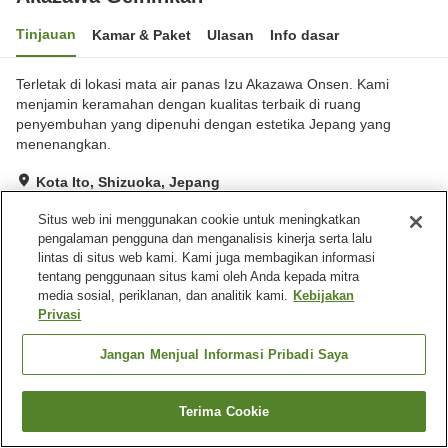
Tinjauan
Kamar & Paket
Ulasan
Info dasar
Terletak di lokasi mata air panas Izu Akazawa Onsen. Kami
menjamin keramahan dengan kualitas terbaik di ruang
penyembuhan yang dipenuhi dengan estetika Jepang yang
menenangkan.
Kota Ito, Shizuoka, Jepang
Lihat di peta
Situs web ini menggunakan cookie untuk meningkatkan
Luar biasa
Ulasan:
17
4.8
pengalaman pengguna dan menganalisis kinerja serta lalu
lintas di situs web kami. Kami juga membagikan informasi
tentang penggunaan situs kami oleh Anda kepada mitra
Fasilitas properti
media sosial, periklanan, dan analitik kami.
Kebijakan
Privasi
Wi-Fi
Sauna
Spa / Salon kecantikan
Gym / Klub kebugaran
Jangan Menjual Informasi Pribadi Saya
Beranda
Jepang
Shizuoka
Kota Ito
Akazawa Geihinkan
Terima Cookie
Cari kamar