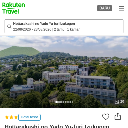
to
BARU
top
page
Hottarakashi no Yado Yu-furi Izukogen
22/08/2026
-
23/08/2026
|
2 tamu
|
1 kamar
20
Hotel resor
Hottarakashi no Yado Yu-furi Izukogen