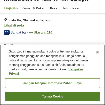
Tinjauan
Kamar & Paket
Ulasan
Info dasar
Kota Ito, Shizuoka, Jepang
Lihat di peta
Sangat baik
Ulasan:
110
4.1
Fasilitas properti
Situs web ini menggunakan cookie untuk meningkatkan
Tempat parkir
Restoran
pengalaman pengguna dan menganalisis kinerja serta lalu
Ramah hewan peliharaan di
Mesin penjual otomatis
lintas di situs web kami. Kami juga membagikan informasi
dalam gedung
tentang penggunaan situs kami oleh Anda kepada mitra
media sosial, periklanan, dan analitik kami.
Kebijakan
Privasi
Beranda
Jepang
Shizuoka
Kota Ito
Hottarakashi no Yado Yu-furi Izukogen
Jangan Menjual Informasi Pribadi Saya
Terima Cookie
Cari kamar