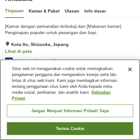
Tinjauan
Kamar & Paket
Ulasan
Info dasar
[Kamar dengan pemandian terbuka] dan [Makanan kamar]
Penginapan populer untuk pasangan dan bayi
Kota Ito, Shizuoka, Jepang
Lihat di peta
Hebat
Ulasan:
33
4.5
Situs web ini menggunakan cookie untuk meningkatkan
pengalaman pengguna dan menganalisis kinerja serta lalu
Fasilitas properti
lintas di situs web kami. Kami juga membagikan informasi
tentang penggunaan situs kami oleh Anda kepada mitra
Tempat parkir
Pemandian udara terbuka
media sosial, periklanan, dan analitik kami.
Kebijakan
(air panas)
Privasi
Antar jemput
Jangan Menjual Informasi Pribadi Saya
Beranda
Jepang
Shizuoka
Kota Ito
Hinasaku
Terima Cookie
Cari kamar