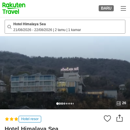
to
BARU
top
page
Hotel Himalaya Sea
21/08/2026
-
22/08/2026
|
2 tamu
|
1 kamar
26
Hotel resor
Hotel Himalaya Sea