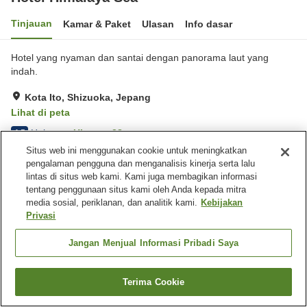
Tinjauan
Kamar & Paket
Ulasan
Info dasar
Hotel yang nyaman dan santai dengan panorama laut yang
indah.
Kota Ito, Shizuoka, Jepang
Lihat di peta
Hebat
Ulasan:
38
4.5
Situs web ini menggunakan cookie untuk meningkatkan
pengalaman pengguna dan menganalisis kinerja serta lalu
Fasilitas properti
lintas di situs web kami. Kami juga membagikan informasi
tentang penggunaan situs kami oleh Anda kepada mitra
Sauna
Kolam renang
media sosial, periklanan, dan analitik kami.
Kebijakan
Restoran
Pemandian udara terbuka
Privasi
(air panas)
Jangan Menjual Informasi Pribadi Saya
Beranda
Jepang
Shizuoka
Kota Ito
Hotel Himalaya Sea
Terima Cookie
Cari kamar