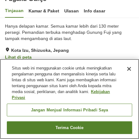
Tinjauan
Kamar & Paket
Ulasan
Info dasar
Hanya delapan kamar. Semua kamar lebih dari 130 meter
persegi. Pemandian terbuka menghadap Gunung Fuji yang
tampak mengambang di atas laut.
Kota Izu, Shizuoka, Jepang
Lihat di peta
Luar biasa
Ulasan:
106
4.7
Situs web ini menggunakan cookie untuk meningkatkan
pengalaman pengguna dan menganalisis kinerja serta lalu
lintas di situs web kami. Kami juga membagikan informasi
Fasilitas properti
tentang penggunaan situs kami oleh Anda kepada mitra
media sosial, periklanan, dan analitik kami.
Kebijakan
Wi-Fi
Mata air panas di dalam
Privasi
gedung
Mandi jet
Makan pribadi
Jangan Menjual Informasi Pribadi Saya
Beranda
Jepang
Shizuoka
Kota Izu
Fugaku Gunjo
Terima Cookie
Cari kamar