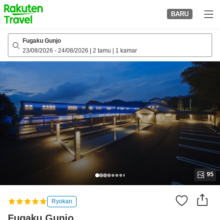
to
BARU
top
page
Fugaku Gunjo
23/08/2026
-
24/08/2026
|
2 tamu
|
1 kamar
95
Ryokan
Fugaku Gunjo