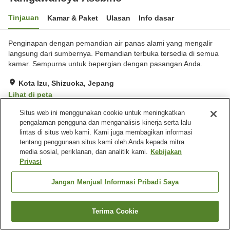
Tinjauan
Kamar & Paket
Ulasan
Info dasar
Penginapan dengan pemandian air panas alami yang mengalir
langsung dari sumbernya. Pemandian terbuka tersedia di semua
kamar. Sempurna untuk bepergian dengan pasangan Anda.
Kota Izu, Shizuoka, Jepang
Lihat di peta
Luar biasa
Ulasan:
146
4.8
Situs web ini menggunakan cookie untuk meningkatkan
pengalaman pengguna dan menganalisis kinerja serta lalu
lintas di situs web kami. Kami juga membagikan informasi
Fasilitas properti
tentang penggunaan situs kami oleh Anda kepada mitra
media sosial, periklanan, dan analitik kami.
Kebijakan
Wi-Fi
Makan pribadi
Privasi
Mesin penjual otomatis
Parkir gratis
Jangan Menjual Informasi Pribadi Saya
Beranda
Jepang
Shizuoka
Kota Izu
Tanigawanoyu Asebino
Terima Cookie
Cari kamar