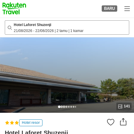
to
BARU
top
page
Hotel Laforet Shuzenji
21/08/2026
-
22/08/2026
|
2 tamu
|
1 kamar
141
Hotel resor
Hotel Laforet Shuzenji