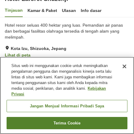
Tinjauan
Kamar & Paket
Ulasan
Info dasar
Hotel resor seluas 400 hektar yang luas. Pemandian air panas
dan berbagai fasilitas olahraga tersedia di tengah alam yang
melimpah.
Kota Izu, Shizuoka, Jepang
Lihat di peta
Sangat baik
Ulasan:
302
3.9
Situs web ini menggunakan cookie untuk meningkatkan
pengalaman pengguna dan menganalisis kinerja serta lalu
lintas di situs web kami. Kami juga membagikan informasi
Fasilitas properti
tentang penggunaan situs kami oleh Anda kepada mitra
media sosial, periklanan, dan analitik kami.
Kebijakan
Tempat parkir
Pemandian dengan
Privasi
bebatuan alami
Sauna
Restoran
Jangan Menjual Informasi Pribadi Saya
Beranda
Jepang
Shizuoka
Kota Izu
Hotel Laforet Shuzenji
Terima Cookie
Cari kamar