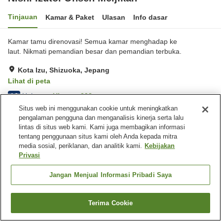
Tinjauan
Kamar & Paket
Ulasan
Info dasar
Kamar tamu direnovasi! Semua kamar menghadap ke
laut. Nikmati pemandian besar dan pemandian terbuka.
Kota Izu, Shizuoka, Jepang
Lihat di peta
Hebat
Ulasan:
398
4.3
Situs web ini menggunakan cookie untuk meningkatkan
pengalaman pengguna dan menganalisis kinerja serta lalu
Fasilitas properti
lintas di situs web kami. Kami juga membagikan informasi
tentang penggunaan situs kami oleh Anda kepada mitra
Tempat parkir
Kafe
media sosial, periklanan, dan analitik kami.
Kebijakan
Mesin penjual otomatis
Toko
Privasi
Beranda
Jepang
Shizuoka
Kota Izu
Jangan Menjual Informasi Pribadi Saya
Nishi Izutoi Onsen Meijikan
Terima Cookie
Cari kamar