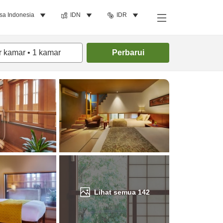
sa Indonesia
IDN
IDR
Cari kamar
r kamar
•
1
kamar
Perbarui
Lihat semua
142