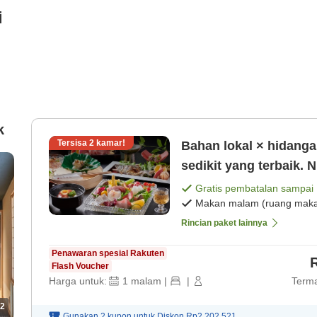
i
k
Tersisa
2
kamar!
Bahan lokal × hidanga
sedikit yang terbaik. 
dengan bersantap d [
Gratis pembatalan sampai
Makan malam (ruang makan
Rincian paket lainnya
Penawaran spesial Rakuten
Flash Voucher
Harga untuk:
1
malam
|
|
Terma
2
Gunakan 2 kupon untuk
Diskon
Rp2.202.521