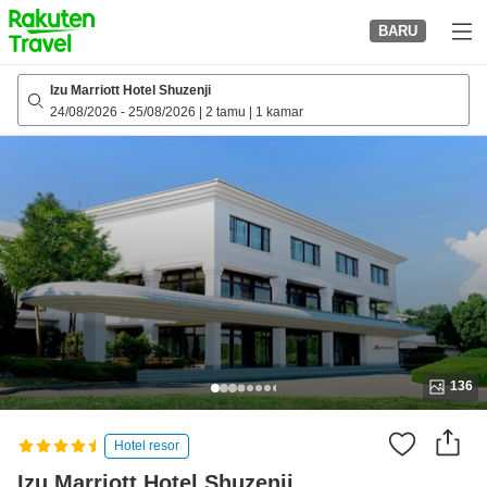
to
BARU
top
page
Izu Marriott Hotel Shuzenji
24/08/2026
-
25/08/2026
|
2 tamu
|
1 kamar
136
Hotel resor
Izu Marriott Hotel Shuzenji