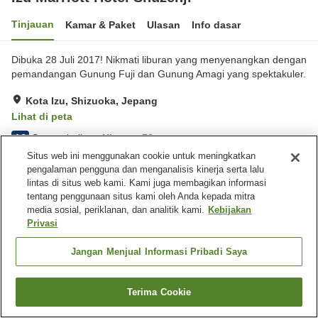
Tinjauan
Kamar & Paket
Ulasan
Info dasar
Dibuka 28 Juli 2017! Nikmati liburan yang menyenangkan dengan
pemandangan Gunung Fuji dan Gunung Amagi yang spektakuler.
Kota Izu, Shizuoka, Jepang
Lihat di peta
Sangat baik
Ulasan:
72
4.2
Situs web ini menggunakan cookie untuk meningkatkan
pengalaman pengguna dan menganalisis kinerja serta lalu
Fasilitas properti
lintas di situs web kami. Kami juga membagikan informasi
tentang penggunaan situs kami oleh Anda kepada mitra
Tempat parkir
Pemandian dengan
media sosial, periklanan, dan analitik kami.
Kebijakan
bebatuan alami
Privasi
Sauna
Gym / Klub kebugaran
Jangan Menjual Informasi Pribadi Saya
Beranda
Jepang
Shizuoka
Kota Izu
Izu Marriott Hotel Shuzenji
Terima Cookie
Cari kamar