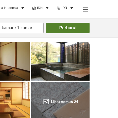
sa Indonesia
IDN
IDR
Cari kamar
r kamar
•
1
kamar
Perbarui
Lihat semua
24