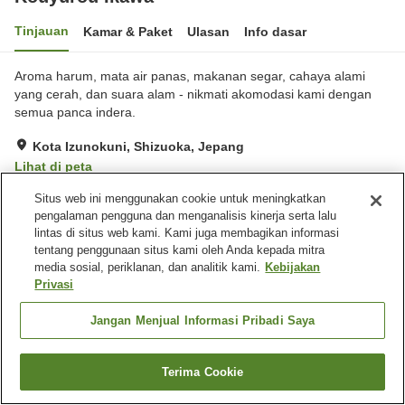
Tinjauan
Kamar & Paket
Ulasan
Info dasar
Aroma harum, mata air panas, makanan segar, cahaya alami
yang cerah, dan suara alam - nikmati akomodasi kami dengan
semua panca indera.
Kota Izunokuni, Shizuoka, Jepang
Lihat di peta
Hebat
Ulasan:
54
4.3
Situs web ini menggunakan cookie untuk meningkatkan
pengalaman pengguna dan menganalisis kinerja serta lalu
lintas di situs web kami. Kami juga membagikan informasi
Fasilitas properti
tentang penggunaan situs kami oleh Anda kepada mitra
media sosial, periklanan, dan analitik kami.
Kebijakan
Tempat parkir
Mandi jet
Privasi
Spa / Salon kecantikan
Lounge
Jangan Menjual Informasi Pribadi Saya
Beranda
Jepang
Shizuoka
Kota Izunokuni
Kouyurou Ikawa
Terima Cookie
Cari kamar