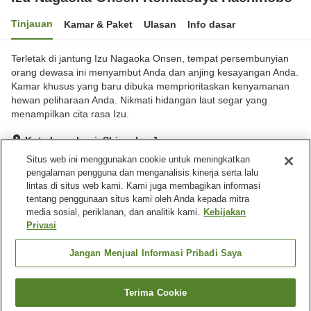
Tinjauan
Kamar & Paket
Ulasan
Info dasar
Terletak di jantung Izu Nagaoka Onsen, tempat persembunyian
orang dewasa ini menyambut Anda dan anjing kesayangan Anda.
Kamar khusus yang baru dibuka memprioritaskan kenyamanan
hewan peliharaan Anda. Nikmati hidangan laut segar yang
menampilkan cita rasa Izu.
Kota Izunokuni, Shizuoka, Jepang
Lihat di peta
Situs web ini menggunakan cookie untuk meningkatkan
pengalaman pengguna dan menganalisis kinerja serta lalu
Hebat
Ulasan:
271
4.6
lintas di situs web kami. Kami juga membagikan informasi
tentang penggunaan situs kami oleh Anda kepada mitra
media sosial, periklanan, dan analitik kami.
Kebijakan
Fasilitas properti
Privasi
Tempat parkir
Spa / Salon kecantikan
Lounge
Kafe
Jangan Menjual Informasi Pribadi Saya
Beranda
Jepang
Shizuoka
Kota Izunokuni
Terima Cookie
Cari kamar
Izu Nagaoka Onsen Komatsuya Hachinobo