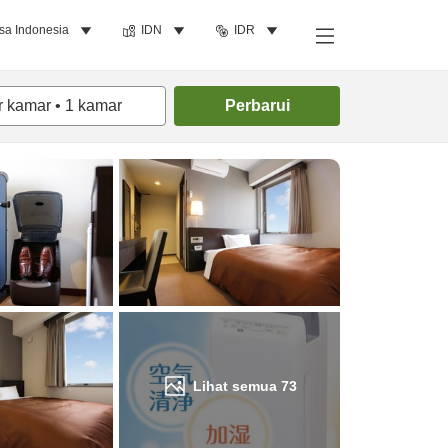
sa Indonesia
IDN
IDR
Cari kamar
r kamar
•
1
kamar
Perbarui
Lihat semua
73