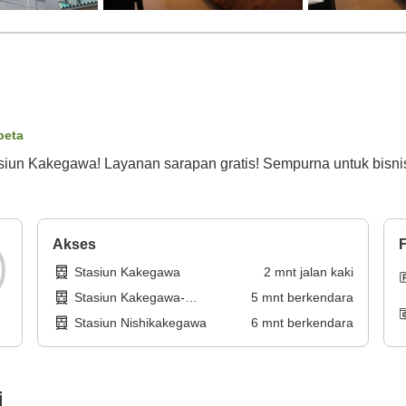
peta
tasiun Kakegawa! Layanan sarapan gratis! Sempurna untuk bisn
Akses
F
Stasiun Kakegawa
2
mnt
jalan kaki
Stasiun Kakegawa-
5
mnt
berkendara
Shiyakusho-mae
Stasiun Nishikakegawa
6
mnt
berkendara
i