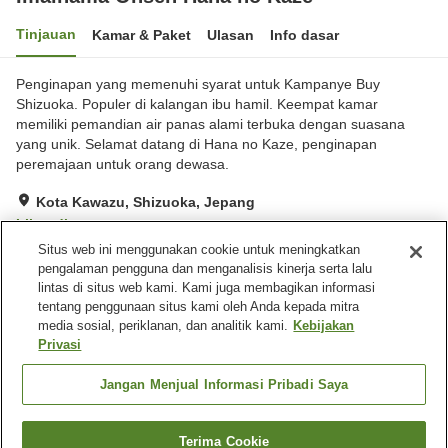
Tinjauan
Kamar & Paket
Ulasan
Info dasar
Penginapan yang memenuhi syarat untuk Kampanye Buy
Shizuoka. Populer di kalangan ibu hamil. Keempat kamar
memiliki pemandian air panas alami terbuka dengan suasana
yang unik. Selamat datang di Hana no Kaze, penginapan
peremajaan untuk orang dewasa.
Kota Kawazu, Shizuoka, Jepang
Lihat di peta
Situs web ini menggunakan cookie untuk meningkatkan
Luar biasa
Ulasan:
50
4.8
pengalaman pengguna dan menganalisis kinerja serta lalu
lintas di situs web kami. Kami juga membagikan informasi
tentang penggunaan situs kami oleh Anda kepada mitra
Fasilitas properti
media sosial, periklanan, dan analitik kami.
Kebijakan
Wi-Fi
Tempat parkir
Privasi
Mata air panas di dalam
Benar-benar bebas rokok
gedung
Jangan Menjual Informasi Pribadi Saya
Beranda
Jepang
Shizuoka
Kota Kawazu
Terima Cookie
Cari kamar