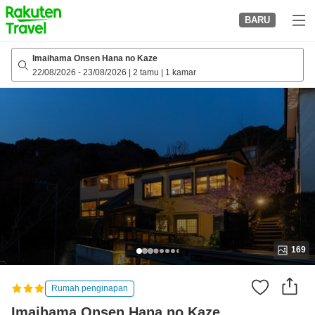
to
BARU
top
page
Imaihama Onsen Hana no Kaze
22/08/2026
-
23/08/2026
|
2 tamu
|
1 kamar
169
Rumah penginapan
Imaihama Onsen Hana no Kaze