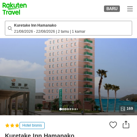
to
BARU
top
page
Kuretake Inn Hamanako
21/08/2026
-
22/08/2026
|
2 tamu
|
1 kamar
169
Hotel bisnis
Kuretake Inn Hamanako