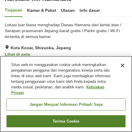
Tinjauan
Kamar & Paket
Ulasan
Info dasar
Lokasi luar biasa menghadap Danau Hamana dari lantai atas /
Sarapan prasmanan Jepang-barat gratis / Parkir gratis / Wi-Fi
tersedia di semua kamar
Kota Kosai, Shizuoka, Jepang
Lihat di peta
Sangat baik
Ulasan:
388
4
Situs web ini menggunakan cookie untuk meningkatkan
pengalaman pengguna dan menganalisis kinerja serta lalu
lintas di situs web kami. Kami juga membagikan informasi
Fasilitas properti
tentang penggunaan situs kami oleh Anda kepada mitra
media sosial, periklanan, dan analitik kami.
Kebijakan
Tempat parkir
Pemandian dengan
Privasi
bebatuan alami
Spa / Salon kecantikan
Mesin penjual otomatis
Jangan Menjual Informasi Pribadi Saya
Beranda
Jepang
Shizuoka
Kota Kosai
Terima Cookie
Kuretake Inn Hamanako
Cari kamar