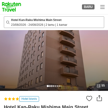
to
BARU
top
page
Hotel Kan-Raku Mishima Main Street
23/08/2026
-
24/08/2026
|
2 tamu
|
1 kamar
55
Hotel bisnis
Hotel Kan-Raku Mishima Main Street