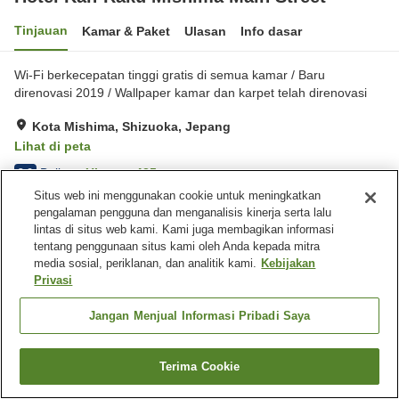
Tinjauan
Kamar & Paket
Ulasan
Info dasar
Wi-Fi berkecepatan tinggi gratis di semua kamar / Baru
direnovasi 2019 / Wallpaper kamar dan karpet telah direnovasi
Kota Mishima, Shizuoka, Jepang
Lihat di peta
Baik
Ulasan:
435
3.6
Situs web ini menggunakan cookie untuk meningkatkan
pengalaman pengguna dan menganalisis kinerja serta lalu
Fasilitas properti
lintas di situs web kami. Kami juga membagikan informasi
tentang penggunaan situs kami oleh Anda kepada mitra
Tempat parkir
Spa / Salon kecantikan
media sosial, periklanan, dan analitik kami.
Kebijakan
Restoran
Mesin penjual otomatis
Privasi
Beranda
Jepang
Shizuoka
Kota Mishima
Jangan Menjual Informasi Pribadi Saya
Hotel Kan-Raku Mishima Main Street
Terima Cookie
Cari kamar