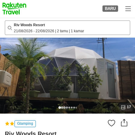
to
BARU
top
page
Riv Woods Resort
21/08/2026
-
22/08/2026
|
2 tamu
|
1 kamar
17
Glamping
Riv Woods Resort