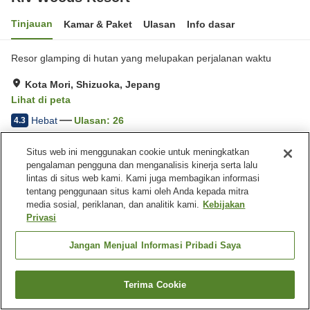
Tinjauan
Kamar & Paket
Ulasan
Info dasar
Resor glamping di hutan yang melupakan perjalanan waktu
Kota Mori, Shizuoka, Jepang
Lihat di peta
Hebat
Ulasan:
26
4.3
Situs web ini menggunakan cookie untuk meningkatkan
Fasilitas properti
pengalaman pengguna dan menganalisis kinerja serta lalu
lintas di situs web kami. Kami juga membagikan informasi
Tempat parkir
Pemandian udara terbuka
tentang penggunaan situs kami oleh Anda kepada mitra
(air panas)
media sosial, periklanan, dan analitik kami.
Kebijakan
Teh gratis
Privasi
Jangan Menjual Informasi Pribadi Saya
Beranda
Jepang
Shizuoka
Kota Mori
Riv Woods Resort
Terima Cookie
Cari kamar