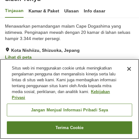
Tinjauan
Kamar & Paket
Ulasan
Info dasar
Menawarkan pemandangan malam Cape Dogashima yang
istimewa. Penginapan mewah dengan 20 kamar di lahan seluas
hampir 3.344 meter persegi.
Kota Nishiizu, Shizuoka, Jepang
Lihat di peta
Luar biasa
Ulasan:
327
4.7
Situs web ini menggunakan cookie untuk meningkatkan
pengalaman pengguna dan menganalisis kinerja serta lalu
lintas di situs web kami. Kami juga membagikan informasi
Fasilitas properti
tentang penggunaan situs kami oleh Anda kepada mitra
media sosial, periklanan, dan analitik kami.
Kebijakan
Tempat parkir
Kolam renang
Privasi
Mesin penjual otomatis
Toko
Jangan Menjual Informasi Pribadi Saya
Beranda
Jepang
Shizuoka
Kota Nishiizu
Sizen Tenyu
Terima Cookie
Cari kamar