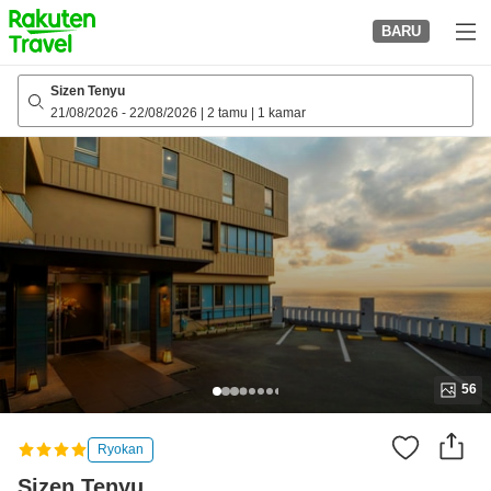
to
BARU
top
page
Sizen Tenyu
21/08/2026
-
22/08/2026
|
2 tamu
|
1 kamar
56
Ryokan
Sizen Tenyu