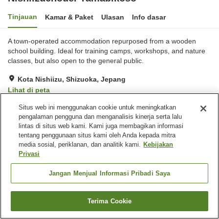
Tinjauan
Kamar & Paket
Ulasan
Info dasar
A town-operated accommodation repurposed from a wooden
school building. Ideal for training camps, workshops, and nature
classes, but also open to the general public.
Kota Nishiizu, Shizuoka, Jepang
Lihat di peta
Sangat baik
Ulasan:
77
4.1
Situs web ini menggunakan cookie untuk meningkatkan
pengalaman pengguna dan menganalisis kinerja serta lalu
lintas di situs web kami. Kami juga membagikan informasi
Fasilitas properti
tentang penggunaan situs kami oleh Anda kepada mitra
media sosial, periklanan, dan analitik kami.
Kebijakan
Tempat parkir
Kolam renang
Privasi
Pemandian besar
Pemandian besar (air
panas)
Jangan Menjual Informasi Pribadi Saya
Beranda
Jepang
Shizuoka
Kota Nishiizu
Nishiizuchouei Yamabikoso
Terima Cookie
Cari kamar