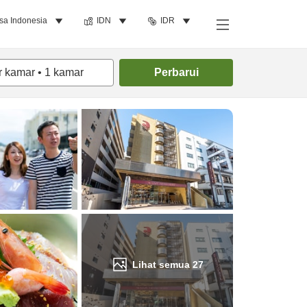
sa Indonesia
IDN
IDR
Cari kamar
r kamar
•
1
kamar
Perbarui
Lihat semua
27