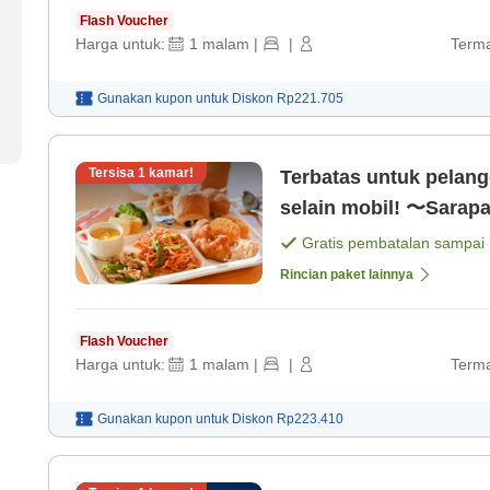
Flash Voucher
Harga untuk:
1
malam
|
|
Terma
Gunakan kupon untuk
Diskon
Rp221.705
Tersisa
1
kamar!
Terbatas untuk pelan
selain mobil! 〜Sarap
Gratis pembatalan sampai
Rincian paket lainnya
Flash Voucher
Harga untuk:
1
malam
|
|
Terma
Gunakan kupon untuk
Diskon
Rp223.410