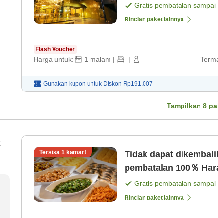
Gratis pembatalan sampai
Rincian paket lainnya
Flash Voucher
Harga untuk:
1
malam
|
|
Terma
Gunakan kupon untuk
Diskon
Rp191.007
Tampilkan
8
pa
2
Tersisa
1
kamar!
Tidak dapat dikembal
pembata
Gratis pembatalan sampai
Rincian paket lainnya