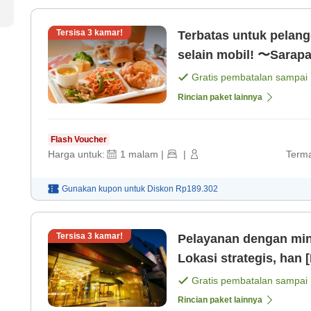
Tersisa
3
kamar!
Terbatas untuk pelan
selain mobil! 〜Sarap
Gratis pembatalan sampai
Rincian paket lainnya
Flash Voucher
Harga untuk:
1
malam
|
|
Terma
Gunakan kupon untuk
Diskon
Rp189.302
Tersisa
3
kamar!
Pelayanan dengan minu
Lokasi strategis, han 
Gratis pembatalan sampai
Rincian paket lainnya