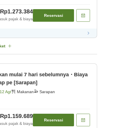
Rp1.273.384
Reservasi
suk pajak & biaya
ket
ikan mulai 7 hari sebelumnya・Biaya
lan 100％ Harap pe [Sarapan]
12 Agt
Makanan
Sarapan
Rp1.159.689
Reservasi
suk pajak & biaya