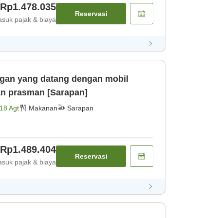
Rp1.478.035
Reservasi
suk pajak & biaya
ggan yang datang dengan mobil
an prasman [Sarapan]
18 Agt
Makanan
Sarapan
Rp1.489.404
Reservasi
suk pajak & biaya