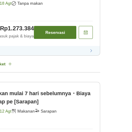
18 Agt
Tanpa makan
Rp1.273.384
Reservasi
suk pajak & biaya
ket
ikan mulai 7 hari sebelumnya・Biaya
lan 100％ Harap pe [Sarapan]
12 Agt
Makanan
Sarapan