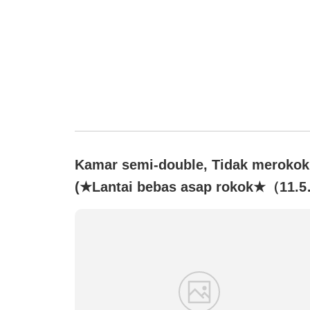
Kamar semi-double, Tidak merokok
(★Lantai bebas asap rokok★（11.5
m²・Wi-Fi gratis）)