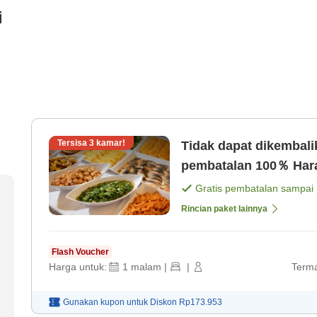
i
Tersisa
3
kamar!
Tidak dapat dikembal
pembata
Gratis pembatalan sampai
Rincian paket lainnya
Flash Voucher
Harga untuk:
1
malam
|
|
Terma
Gunakan kupon untuk
Diskon
Rp173.953