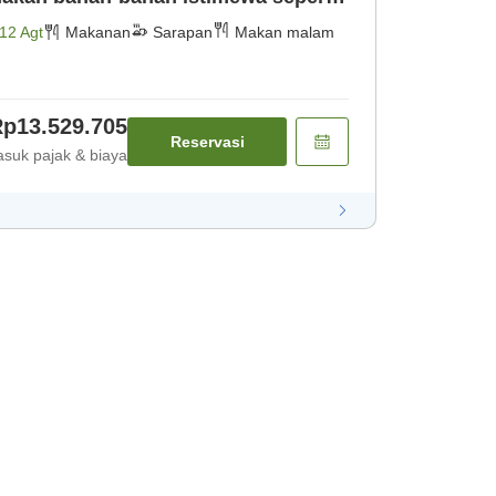
a, 'Ise Ebi', dan 'Awabi'. [Makan
12 Agt
Makanan
Sarapan
Makan malam
p13.529.705
Reservasi
suk pajak & biaya