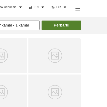
sa Indonesia
IDN
IDR
Cari kamar
r kamar
•
1
kamar
Perbarui