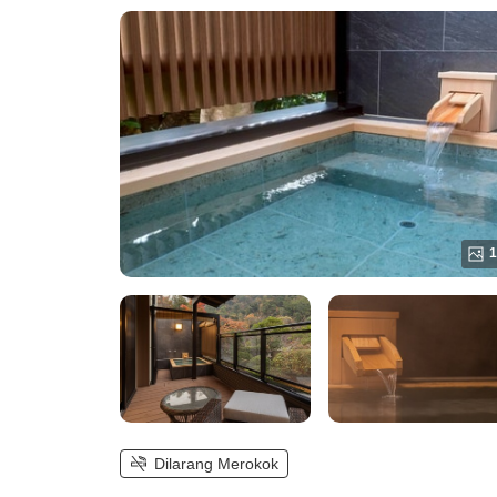
panas terbuka)
1
Dilarang Merokok