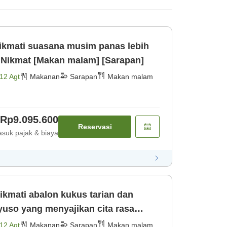
ikmati suasana musim panas lebih
 Nikmat [Makan malam] [Sarapan]
12 Agt
Makanan
Sarapan
Makan malam
Rp9.095.600
Reservasi
suk pajak & biaya
mati abalon kukus tarian dan
uso yang menyajikan cita rasa
m] [Sarapan]
12 Agt
Makanan
Sarapan
Makan malam