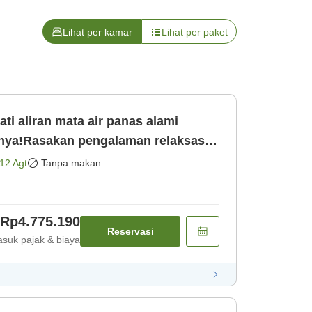
Lihat per kamar
Lihat per paket
 aliran mata air panas alami
nya!Rasakan pengalaman relaksasi
lam renang air panas dan sauna
12 Agt
Tanpa makan
ja]
Rp4.775.190
Reservasi
suk pajak & biaya