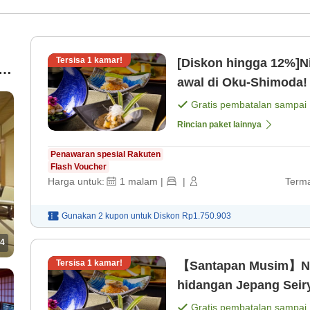
Tersisa
1
kamar!
[Diskon hingga 12%]N
awal di Oku-Shimoda!
Gratis pembatalan sampai
Rincian paket lainnya
Penawaran spesial Rakuten
Flash Voucher
Harga untuk:
1
malam
|
|
Terma
Gunakan 2 kupon untuk
Diskon
Rp1.750.903
4
Tersisa
1
kamar!
【Santapan Musim】Nik
hidangan Jepang Seiry
musiman [Makan mala
Gratis pembatalan sampai