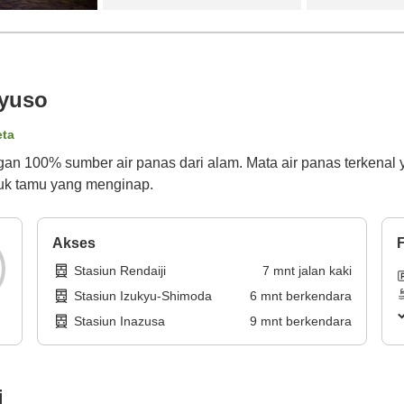
ryuso
eta
 100% sumber air panas dari alam. Mata air panas terkenal yan
tuk tamu yang menginap.
Akses
F
Stasiun Rendaiji
7
mnt
jalan kaki
Stasiun Izukyu-Shimoda
6
mnt
berkendara
Stasiun Inazusa
9
mnt
berkendara
i