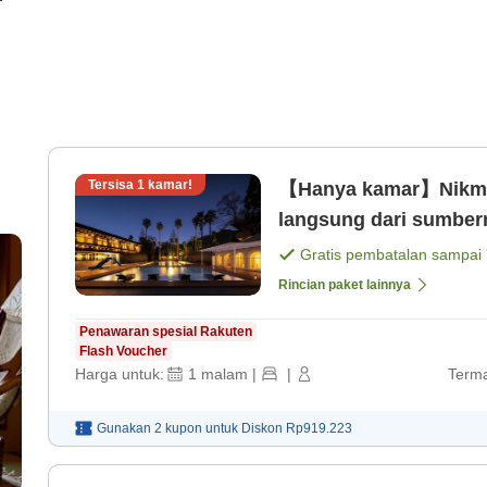
Tersisa
1
kamar!
【Hanya kamar】Nikmati
langsung dari sumber
berkualitas dengan ko
Gratis pembatalan sampai
profesional [Kamar sa
Rincian paket lainnya
Penawaran spesial Rakuten
Flash Voucher
Harga untuk:
1
malam
|
|
Terma
Gunakan 2 kupon untuk
Diskon
Rp919.223