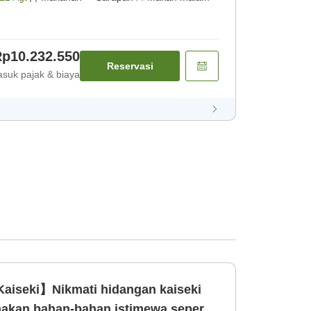
p10.232.550
Reservasi
suk pajak & biaya
Kaiseki】Nikmati hidangan kaiseki
kan bahan-bahan istimewa seperti