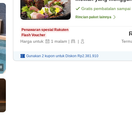
'Kinmedai' khas Shimod
Gratis pembatalan sampai
malam] [Sarapan]
Rincian paket lainnya
Penawaran spesial Rakuten
R
Flash Voucher
Harga untuk:
1
malam
|
|
Terma
Gunakan 2 kupon untuk
Diskon
Rp2.381.910
0