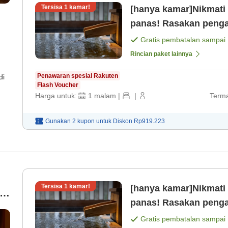
Tersisa
1
kamar!
[hanya kamar]Nikmati 
panas! Rasakan penga
Gratis pembatalan sampai
Rincian paket lainnya
Penawaran spesial Rakuten
di
Flash Voucher
Harga untuk:
1
malam
|
|
Terma
Gunakan 2 kupon untuk
Diskon
Rp919.223
Tersisa
1
kamar!
[hanya kamar]Nikmati 
panas! Rasakan penga
Gratis pembatalan sampai