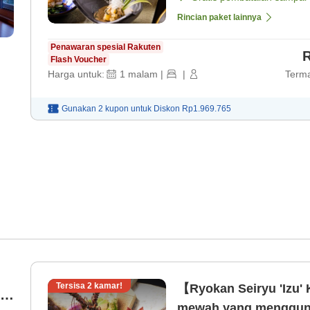
Rincian paket lainnya
Penawaran spesial Rakuten
R
Flash Voucher
Harga untuk:
1
malam
|
|
Terma
Gunakan 2 kupon untuk
Diskon
Rp1.969.765
Tersisa
2
kamar!
【Ryokan Seiryu 'Izu' 
mewah yang mengguna