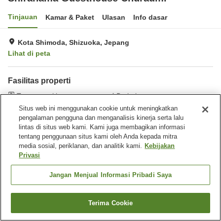
Tinjauan
Kamar & Paket
Ulasan
Info dasar
Kota Shimoda, Shizuoka, Jepang
Lihat di peta
Fasilitas properti
Tempat parkir
Barbekyu
Situs web ini menggunakan cookie untuk meningkatkan
pengalaman pengguna dan menganalisis kinerja serta lalu
Beranda
Jepang
Shizuoka
Kota Shimoda
lintas di situs web kami. Kami juga membagikan informasi
Shirahama Guesthouse Churaumi
tentang penggunaan situs kami oleh Anda kepada mitra
media sosial, periklanan, dan analitik kami.
Kebijakan
Privasi
Jangan Menjual Informasi Pribadi Saya
Terima Cookie
Cari kamar