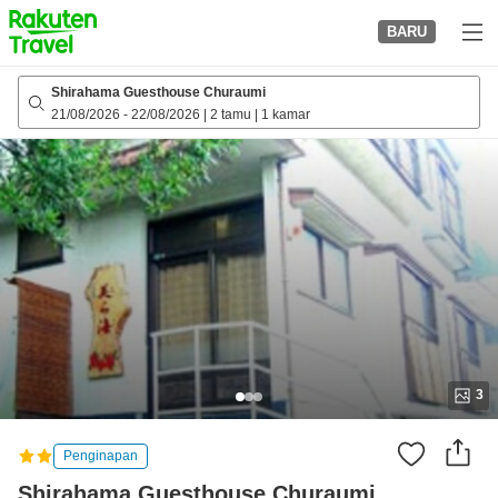
to
BARU
top
page
Shirahama Guesthouse Churaumi
21/08/2026
-
22/08/2026
|
2 tamu
|
1 kamar
3
Penginapan
Shirahama Guesthouse Churaumi