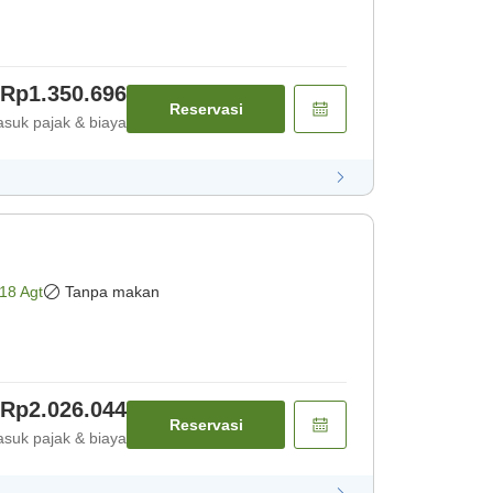
Rp1.350.696
Reservasi
suk pajak & biaya
18 Agt
Tanpa makan
Rp2.026.044
Reservasi
suk pajak & biaya