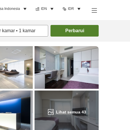
sa Indonesia
IDN
IDR
Cari kamar
r kamar
•
1
kamar
Perbarui
Lihat semua
43