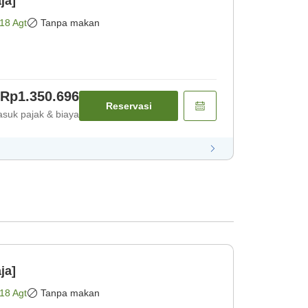
ja]
18 Agt
Tanpa makan
Rp1.350.696
Reservasi
suk pajak & biaya
ja]
18 Agt
Tanpa makan