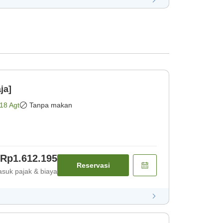
ja]
18 Agt
Tanpa makan
Rp1.612.195
Reservasi
suk pajak & biaya