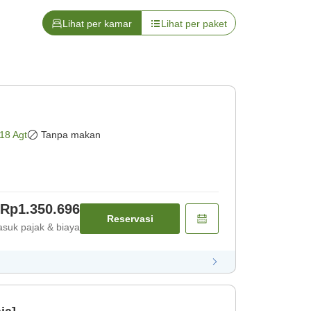
Lihat per kamar
Lihat per paket
18 Agt
Tanpa makan
Rp1.350.696
Reservasi
suk pajak & biaya