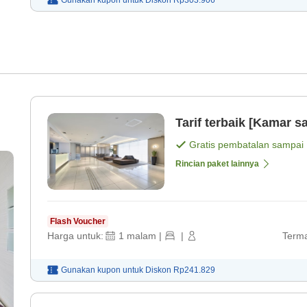
Gunakan kupon untuk
Diskon
Rp303.906
Tarif terbaik [Kamar sa
Gratis pembatalan sampai
Rincian paket lainnya
Flash Voucher
Harga untuk:
1
malam
|
|
Terma
Gunakan kupon untuk
Diskon
Rp241.829