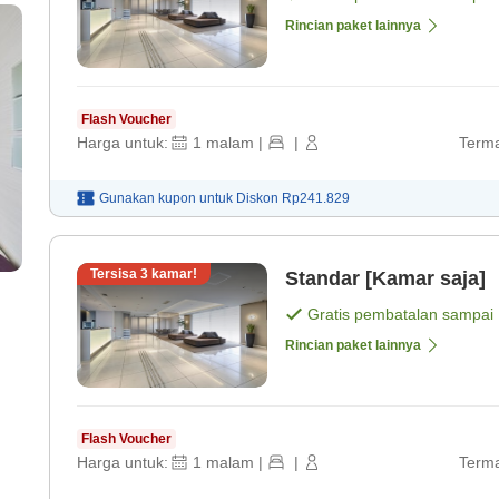
Rincian paket lainnya
Flash Voucher
Harga untuk:
1
malam
|
|
Terma
Gunakan kupon untuk
Diskon
Rp241.829
Tersisa
3
kamar!
Standar [Kamar saja]
Gratis pembatalan sampai
Rincian paket lainnya
Flash Voucher
Harga untuk:
1
malam
|
|
Terma