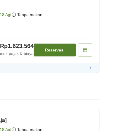
18 Agt
Tanpa makan
Rp1.623.564
Reservasi
suk pajak & biaya
ja]
18 Agt
Tanpa makan