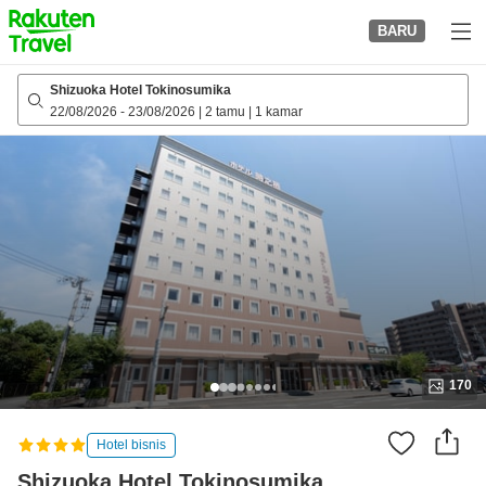
to
BARU
top
page
Shizuoka Hotel Tokinosumika
22/08/2026
-
23/08/2026
|
2 tamu
|
1 kamar
170
Hotel bisnis
Shizuoka Hotel Tokinosumika