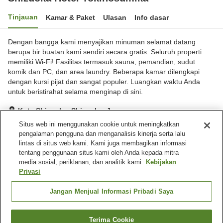
Tinjauan
Kamar & Paket
Ulasan
Info dasar
Dengan bangga kami menyajikan minuman selamat datang
berupa bir buatan kami sendiri secara gratis. Seluruh properti
memiliki Wi-Fi! Fasilitas termasuk sauna, pemandian, sudut
komik dan PC, dan area laundry. Beberapa kamar dilengkapi
dengan kursi pijat dan sangat populer. Luangkan waktu Anda
untuk beristirahat selama menginap di sini.
Kota Shizuoka, Shizuoka, Jepang
Lihat di peta
Situs web ini menggunakan cookie untuk meningkatkan
pengalaman pengguna dan menganalisis kinerja serta lalu
Sangat baik
Ulasan:
296
4
lintas di situs web kami. Kami juga membagikan informasi
tentang penggunaan situs kami oleh Anda kepada mitra
media sosial, periklanan, dan analitik kami.
Kebijakan
Fasilitas properti
Privasi
Wi-Fi
Sauna
Restoran
Mesin penjual otomatis
Jangan Menjual Informasi Pribadi Saya
Beranda
Jepang
Shizuoka
Kota Shizuoka
Terima Cookie
Cari kamar